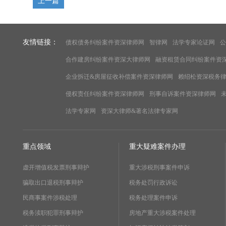
上一篇
友情链接：
债权债务纠纷案件资深律师网
智律网
法学专家论证网
公
合作建房纠纷案件资深大律师网
融资租赁合同纠纷案件资
企业拆迁&房屋征收补偿案件资深律师网
赖绍松资深税务
侵权责任纠纷案件资深律师网
刑事自诉案件资深律师网
法学专家网
资深大律师&著名法律专家网
重点领域
重大疑难案件办理
虚开增值税发票刑事辩护
重大涉税刑事案件申诉
骗取出口退税刑事辩护
税务处罚行政诉讼
民商事案件涉税处理
税务处理案件申诉
税务渎职犯罪刑事辩护
房地产重大涉税案件处理