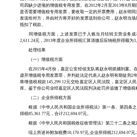
司四缺少进项的增值税专用发票。在2012年2月至2013年
是否需要增值税专用发票，要收取一定的开票费用，赵永明同
发送给对方，并由对方将开好的发票送到你公司，赵永明当场
抵扣了税款。
同增值税方面，上述发票已于入账当月结转主营业务成本。
2,611.24元，2013年度企业所得税汇算清缴后应纳税所得额为3,6
处理结果
（一）增值税方面
在2015年4月份，嘉定公安经侦支队将赵永明抓捕到案。在2
虚开增值税专用发票罪，并判处法定代表人赵永明有期徒刑2年，对公
将增值税税款145,299.12元交给嘉定区人民法院，嘉定区人民
库。鉴于你公司业经嘉定区人民法院判决处罚并追缴了增值税税款
（二）企业所得税方面
根据《
中华人民共和国企业所得税法
》第一条、第四条之规定
得税85,361.77元，合计212,694.07元。
根据《
中华人民共和国税收征收管理法
》第三十二条之规
综上所述补附加税费10,170.97元,企业所得税212,694.07元,增值