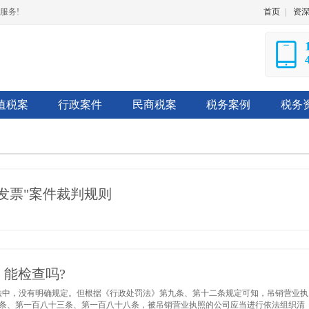
服务!
首页
|
资
值税案
行政案件
民商税案
税务案例
税务
发票"案件裁判规则
能检查吗?
法中，没有明确规定。但根据《行政处罚法》第九条、第十二条规定可知，吊销营业执
条、第一百八十三条、第一百八十八条，被吊销营业执照的公司应当进行依法组织清