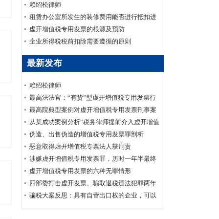
护要点
赖绍松律师
租赁办公室所发生的装修费用能否进行抵扣进
项税
虚开增值税专用发票的根源及预防
企业所得税税前扣除需要遵循的原则
最新发布
赖绍松律师
最高法法官：“有货”型虚开增值税专用发票行
为定性
最高院典型案例对虚开增值税专用发票刑事案
件司法实践的影响
从某成功案例分析“税务律师提前介入虚开增值
税专用发票罪的重要性”
伪造、出售伪造的增值税专用发票罪剖析
恶意取得虚开增值税专票法人获刑责
涉嫌虚开增值税专用发票罪，历时一年半最终
凭啥无罪？
虚开增值税专用发票的六种无罪情形
四部委打击虚开发票、骗取退税违法犯罪两年
专项行动工作推进会议在京召开
骗税大案反思：具有自营出口权的企业，可以
代理出口业务吗？