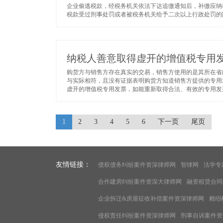
企业偷逃税款，经税务机关依法下达追缴通知后，补缴应纳
税款受过刑事处罚或者被税务机关给予二次以上行政处罚的除外
纳税人善意取得虚开的增值税专用
购货方与销售方存在真实的交易，销售方使用的是其所在省
与实际相符，且没有证据表明购货方知道销售方提供的专用
虚开的增值税专用发票，如能重新取得合法、有效的专用发票
1
2
3
4
5
6
下一页
尾页
友情链接：
债权债务纠纷案件资深律师网
智律网
法学专
合作建房纠纷案件资深大律师网
融资租赁合同
企业拆迁&房屋征收补偿案件资深律师网
赖绍
侵权责任纠纷案件资深律师网
刑事自诉案件资