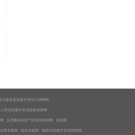
重大疑难复杂案件资深大律师网
个人所得税案件资深税务律师网
网
反垄断&知识产权资深律师网
屋连网
法律专家网
税法专家网
物权纠纷案件资深律师网