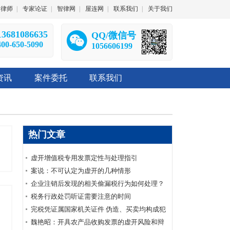
深律师
|
专家论证
|
智律网
|
屋连网
|
联系我们
|
关于我们
13681086635
QQ/微信号
400-650-5090
1056606199
资讯
案件委托
联系我们
热门文章
虚开增值税专用发票定性与处理指引
案说：不可认定为虚开的几种情形
企业注销后发现的相关偷漏税行为如何处理？
税务行政处罚听证需要注意的时间
完税凭证属国家机关证件 伪造、买卖均构成犯
罪
魏艳昭：开具农产品收购发票的虚开风险和辩