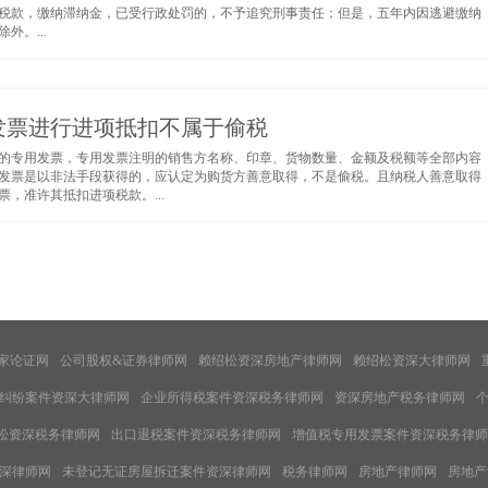
税款，缴纳滞纳金，已受行政处罚的，不予追究刑事责任；但是，五年内因逃避缴纳
。...
发票进行进项抵扣不属于偷税
的专用发票，专用发票注明的销售方名称、印章、货物数量、金额及税额等全部内容
发票是以非法手段获得的，应认定为购货方善意取得，不是偷税。且纳税人善意取得
，准许其抵扣进项税款。...
家论证网
公司股权&证券律师网
赖绍松资深房地产律师网
赖绍松资深大律师网
纠纷案件资深大律师网
企业所得税案件资深税务律师网
资深房地产税务律师网
松资深税务律师网
出口退税案件资深税务律师网
增值税专用发票案件资深税务律师
深律师网
未登记无证房屋拆迁案件资深律师网
税务律师网
房地产律师网
房地产