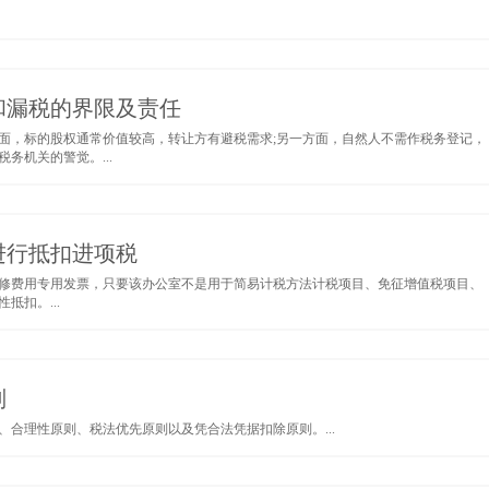
和漏税的界限及责任
面，标的股权通常价值较高，转让方有避税需求;另一方面，自然人不需作税务登记，
务机关的警觉。...
进行抵扣进项税
修费用专用发票，只要该办公室不是用于简易计税方法计税项目、免征增值税项目、
扣。...
则
合理性原则、税法优先原则以及凭合法凭据扣除原则。...