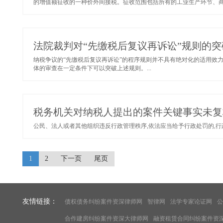
的增值额征收的一种价外间接税。征收范围包括所有的工业生产环节、商
法院裁判对“先缴税后复议再诉讼”规则的突
纳税争议的“先缴税后复议再诉讼”的程序规则并不具有绝对化的适用效
体的审查在一定条件下可以突破上述规则。...
税务机关对纳税人提出的案件关键事实未复
公民、法人或者其他组织违反行政管理秩序,依法应当给予行政处罚的,行政
1
2
下一页
尾页
友情链接：
债权债务纠纷案件资深律师网
智律网
法学专家论证网
公
合作建房纠纷案件资深大律师网
融资租赁合同纠纷案件资