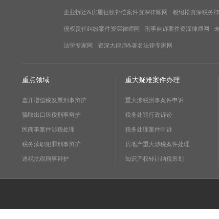
企业拆迁&房屋征收补偿案件资深律师网
赖绍松资深税务
侵权责任纠纷案件资深律师网
刑事自诉案件资深律师网
法学专家网
资深大律师&著名法律专家网
重点领域
重大疑难案件办理
虚开增值税发票刑事辩护
重大涉税刑事案件申诉
骗取出口退税刑事辩护
税务处罚行政诉讼
民商事案件涉税处理
税务处理案件申诉
税务渎职犯罪刑事辩护
房地产重大涉税案件处理
逃税抗税刑事辩护
知识产权转让纳税筹划